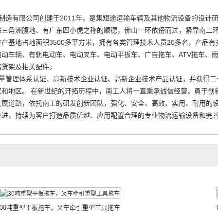
30吨重型平板拖车，叉车牵引重型工具拖车
制造有限公司创建于2011年，是集短途运输车辆及其他物流设备的设计
2026-01-30
珠三角洲腹地、有广东四小虎之称的顺德，佛山一环依傍而过，紧靠南二
产基地占地面积3500多平方米，拥有各类管理技术人员20多名，产品
电动车辆、有轨电动车、电动叉车、电动平板车、广告拖车、ATV拖车、
储货架及相关配件。
量管理体系认证、高新技术企业认证、高新企业技术产品认证，并获得二
家和地区。 在新世纪的开拓历程中，南工人将一直秉承诚信经营，勇于创
发展道路，依托南工的研发创新团队，强化、安全、高效、实用、耐用的
进，持续为客户打造品质优越、应用配置合理的专业物流运输设备和完善的..
30吨重型平板拖车，叉车牵引重型工具拖车