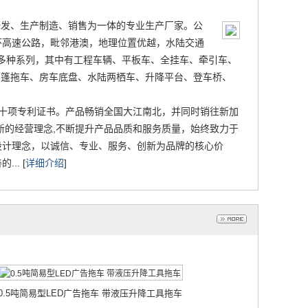
0.5吨简易型LED广告拖车 带液压升降工具拖车
研发、生产制造、销售为一体的专业生产厂家。公
2026-01-30
环高速公路，毗邻港澳，地理位置优越，水陆交通
有多种系列，其中有工程车辆、平板车、全挂车、牵引车、
雨篷拖车、房车底盘、水陆两栖车、升降平台、登车桥、
十项专利证书。产品畅销全国大江南北，并同时销往新加
新的经营理念,不断提升产品品质和服务质量，始终致力于
设计理念，以诚信、专业、服务、创新为品牌的核心价
. [
详细介绍
]
0.5吨简易型LED广告拖车 带液压升降工具拖车